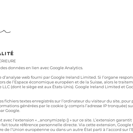
alité
ÉRIEURE
 des données en lien avec Google Analytics.
ice d’analyse web fourni par Google Ireland Limited. Si l’organe respo
 hors de l’Espace économique européen et de la Suisse, alors le trait
e LLC (dont le siège est aux États-Unis). Google Ireland Limited et 
es fichiers textes enregistrés sur l’ordinateur du visiteur du site, pou
informations générées par le cookie (y compris l’adresse IP tronquée) sur
par Google.
t avec l'extension « _anonymizeIp () » sur ce site. L’extension garant
e fait toute référence personnelle directe. Via cette extension, Google
re de l’Union européenne ou dans un autre État parti à l’accord sur