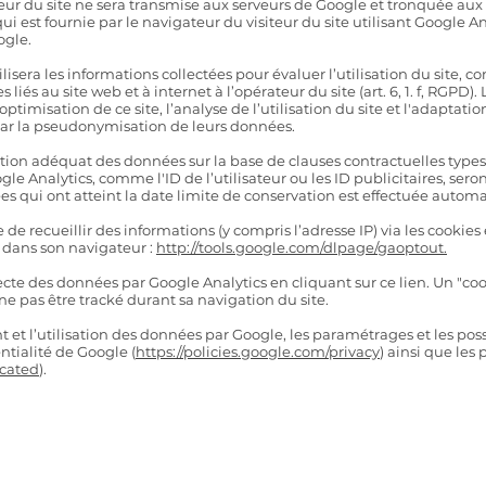
eur du site ne sera transmise aux serveurs de Google et tronquée aux
qui est fournie par le navigateur du visiteur du site utilisant Google A
ogle.
isera les informations collectées pour évaluer l’utilisation du site, c
es liés au site web et à internet à l’opérateur du site (art. 6, 1. f, RGPD)
timisation de ce site, l’analyse de l’utilisation du site et l'adaptati
par la pseudonymisation de leurs données.
tion adéquat des données sur la base de clauses contractuelles typ
le Analytics, comme l'ID de l’utilisateur ou les ID publicitaires, se
s qui ont atteint la date limite de conservation est effectuée autom
e recueillir des informations (y compris l’adresse IP) via les cookies 
n dans son navigateur :
http://tools.google.com/dlpage/gaoptout.
ecte des données par Google Analytics en cliquant sur ce lien. Un "coo
 ne pas être tracké durant sa navigation du site.
t et l’utilisation des données par Google, les paramétrages et les poss
ntialité de Google (
https://policies.google.com/privacy
) ainsi que le
icated
).