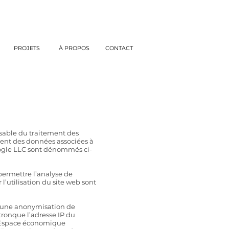
PROJETS
À PROPOS
CONTACT
nsable du traitement des
ement des données associées à
Google LLC sont dénommés ci-
r permettre l’analyse de
 l’utilisation du site web sont
it une anonymisation de
 tronque l’adresse IP du
 l’Espace économique