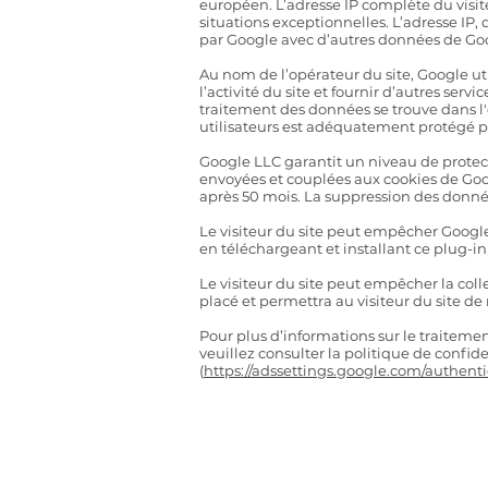
européen. L’adresse IP complète du visit
situations exceptionnelles. L’adresse IP, 
par Google avec d’autres données de Go
Au nom de l’opérateur du site, Google util
l’activité du site et fournir d’autres servic
traitement des données se trouve dans l'op
utilisateurs est adéquatement protégé 
Google LLC garantit un niveau de protec
envoyées et couplées aux cookies de Goog
après 50 mois. La suppression des donnée
Le visiteur du site peut empêcher Google d
en téléchargeant et installant ce plug-i
Le visiteur du site peut empêcher la coll
placé et permettra au visiteur du site de
Pour plus d’informations sur le traitemen
veuillez consulter la politique de confide
(
https://adssettings.google.com/authent