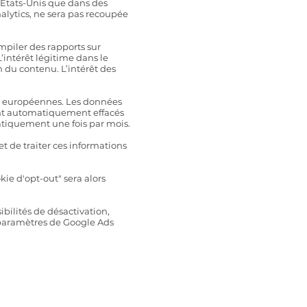
 Etats-Unis que dans des
nalytics, ne sera pas recoupée
ompiler des rapports sur
. L’intérêt légitime dans le
on du contenu. L’intérêt des
es européennes. Les données
ront automatiquement effacés
atiquement une fois par mois.
et de traiter ces informations
kie d'opt-out" sera alors
ibilités de désactivation,
s paramètres de Google Ads