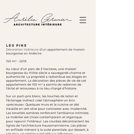
lES PINS
Décoration intérieure
d'un appartement de maison
bourgeoise en Ardèche
150 m² - 2019
Au cœur d’un parc de 3 hectares, une maison
bourgeoise du XVIIIe siècle a sauvegardé charme et
authenticité. La propriété a redistribué ses étages en
appartement. La décoration des pièces de vie de cet
appartement de 150 m² a permis de redonner de
l’éclat et renouveau à ce lieu chargé d’histoire.
Sur un parti-pris blanc, les touches de laiton et
l’éclairage indirect créé l‘atmosphère un brin
«précieuse». Quelques murs et la cuisine on été
travaillé en vert olive pour contraster avec modernité.
Les tonalités sombres renforcent l'ambiance intimiste.
Le mobilier est choisi contemporain et organique
pour rajeunir l’intérieur. Les courbes décontractent les
lignes de l’architecture haussmannienne. Les pièces
en enfilade mènent à la suite parentale, qui dessert, à
son tour, un extérieur privatif aux influences