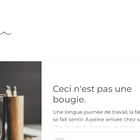
Ceci n'est pas une
bougie.
Une longue journée de travail, la f
se fait sentir. A peine arrivée chez so
chaussures, le manteau, le sac se
retrouvent à...